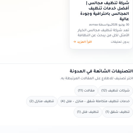
شركة تنظيف مجالس |
أفضل خدمات تنظيف
المجالس باحترافية وجودة
عالية
30 يونيو 2026
بواسطة asmaa
تعد شركة تنظيف مجالس الخيار
الأمثل لكل من يبحث عن النظافة
العميقة والتعقيم الكامل للمجالس
بدون تعليقات
اقرأ المزيد →
باستخدام أحدث المعدات
والمنظفات الآمنة. وتقدم شركة
تنظيف السعودية – دليل…
التصنيفات الشائعة في المدونة
اختر تصنيف للاطلاع على المقالات المرتبطة به.
شركات تنظيف (12)
مقالات (11)
خدمات تنظيف متكاملة شقق – منازل – فلل (4)
تنظيف منازل (2)
تنظيف شقق (1)
تنظيف فلل (1)